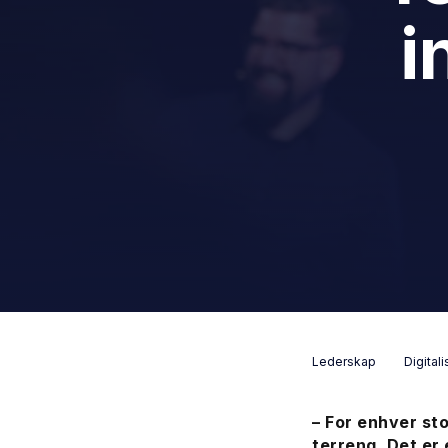
i
Lederskap
Digitali
– For enhver sto
terreng. Det er