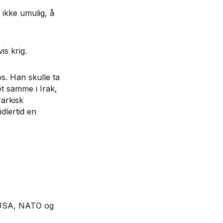
 ikke umulig, å
is krig.
s. Han skulle ta
et samme i Irak,
rarkisk
dlertid en
m USA, NATO og