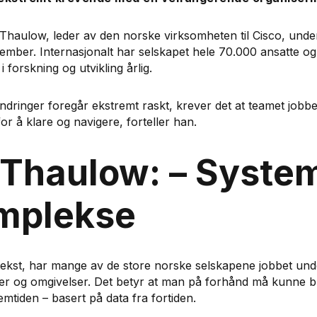
 Thaulow, leder av den norske virksomheten til Cisco, unde
mber. Internasjonalt har selskapet hele 70.000 ansatte og
i forskning og utvikling årlig.
ndringer foregår ekstremt raskt, krever det at teamet jo
r å klare og navigere, forteller han.
 Thaulow: – Syste
omplekse
ntekst, har mange av de store norske selskapene jobbet un
er og omgivelser. Det betyr at man på forhånd må kunne b
emtiden – basert på data fra fortiden.