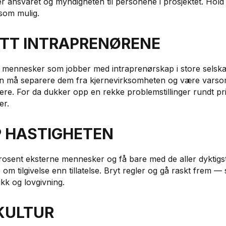
 ansvaret og myndigheten til personene i prosjektet. Hold
som mulig.
YTT INTRAPRENØRENE
 mennesker som jobber med intraprenørskap i store selsk
n må separere dem fra kjernevirksomheten og være vars
ere. For da dukker opp en rekke problemstillinger rundt pri
er.
PP HASTIGHETEN
osent eksterne mennesker og få bare med de aller dyktigste.
om tilgivelse enn tillatelse. Bryt regler og gå raskt frem — 
ikk og lovgivning.
 KULTUR