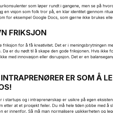
lturkonsulenter som løper rundt i gangene, men se på hvord
gg en visjon som folk tror på, en klar identitet gjennom ritu
om for eksempel Google Docs, som gjerne ikke brukes elle
VN FRIKSJON
riksjon for å få kreativitet. Det er i meningsbrytningen me
. Da er du nødt til å skape den gode friksjonen. Hvis ikke f
ikke med innovasjon eller disrupsjon. Det er en balansegang
E INTRAPRENØRER ER SOM Å L
OS!
 i startups og i intraprenørskap er usikre på egen eksisten
 etter at et prosjekt feiler. Du må hele tiden jobbe med å 
en er innenfor. Så må man normalisere usikkerheten og legge