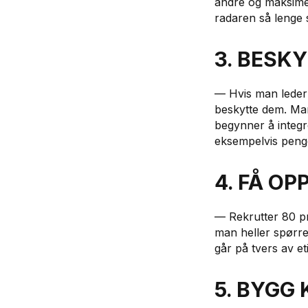
andre og maksimer
radaren så lenge 
3. BESK
— Hvis man leder
beskytte dem. Ma
begynner å integr
eksempelvis peng
4. FÅ O
— Rekrutter 80 pr
man heller spørre 
går på tvers av et
5. BYGG