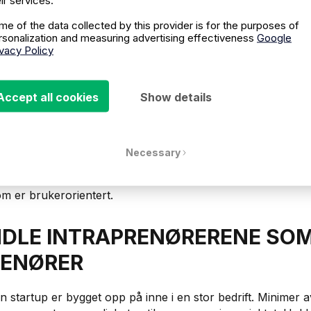
ir services.
me of the data collected by this provider is for the purposes of
rsonalization and measuring advertising effectiveness
Google
ivacy Policy
Accept all cookies
Show details
 FORVENTINGENE RETT OG UNN
ERTE PROSJEKTER
Necessary
 og ikke gå i fellen som de fleste store og mellomstore sel
p kompliserte prosjekter som skal løse flere problemer samt
m er brukerorientert.
NDLE INTRAPRENØRERENE SO
RENØRER
 startup er bygget opp på inne i en stor bedrift. Minimer 