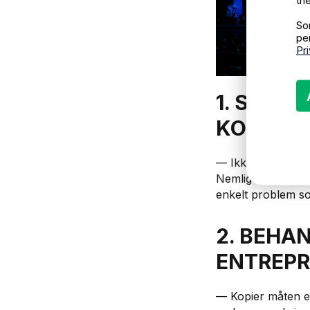
the
So
pe
Pr
1. SETT
KOMPLIS
— Ikke lov for mye
Nemlig å sette op
enkelt problem so
2. BEHA
ENTREP
— Kopier måten en