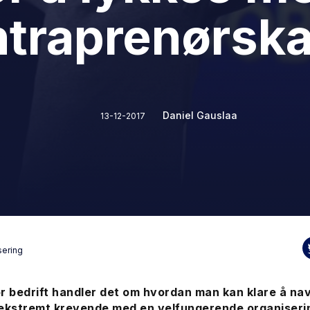
ntraprenørsk
Daniel Gauslaa
13-12-2017
sering
r bedrift handler det om hvordan man kan klare å nav
 ekstremt krevende med en velfungerende organiseri