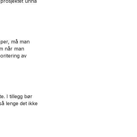
 prosjektet unna
aper, må man
om når man
oritering av
 I tillegg bør
så lenge det ikke