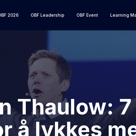
OBF 2026
OBF Leadership
OBF Event
Learning Ma
n Thaulow: 7 
or å lykkes m