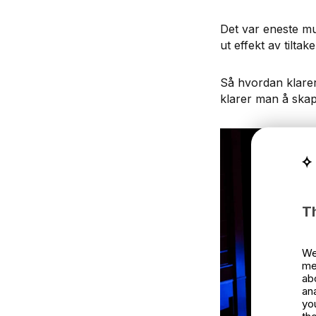
Det var eneste mu
ut effekt av tiltak
Så hvordan klarer
klarer man å skap
T
We
me
ab
an
yo