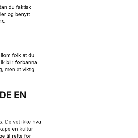
an du faktisk
aler og benytt
rs.
llom folk at du
olk blir forbanna
, men et viktig
EDE EN
s. De vet ikke hva
skape en kultur
 til rette for