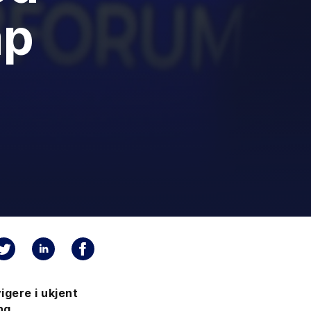
ap
igere i ukjent
ng.