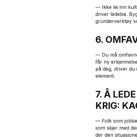
— Ikke lei inn ku
driver ledelse. By
gründerverktøy s
6. OMFA
— Du må omfavne f
får ny erkjennelse
på deg, driver du 
element.
7. Å LED
KRIG: KA
— Folk som jobber
som skjer med dem
der den situasjon