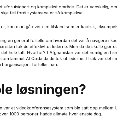
 et uforutsigbart og komplekst område. Det er vanskelig, om
 skje feil fordi systemene er så komplekse.
ut, kan man gå over i en tilstand som er kaotisk, eksempelv
ng en general fortelle om hvordan det var å navigere i kao
hanistan tok de effektivt ut lederne. Men da de skulle gjør d
i det hele tatt. Hvorfor? I Afghanistan var det nemlig en hie
som lammet Al Qaida da de tok ut lederne. I Irak var det imi
t organisasjon, forteller han.
le løsningen?
te var et videokonferansesystem som ble satt opp mello
or over 1000 personer hadde allmøte hver eneste dag.