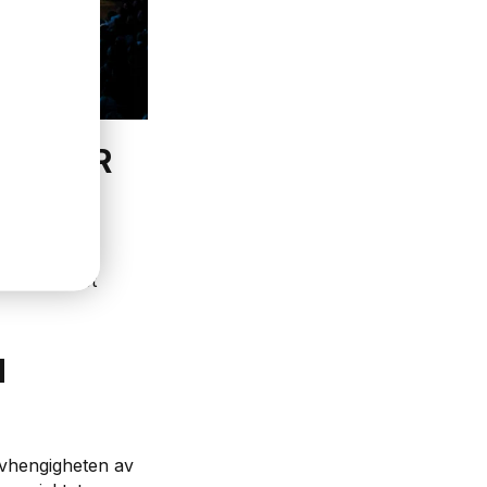
GÅ FOR
skaper gjør.
idig. Søk et
M
avhengigheten av