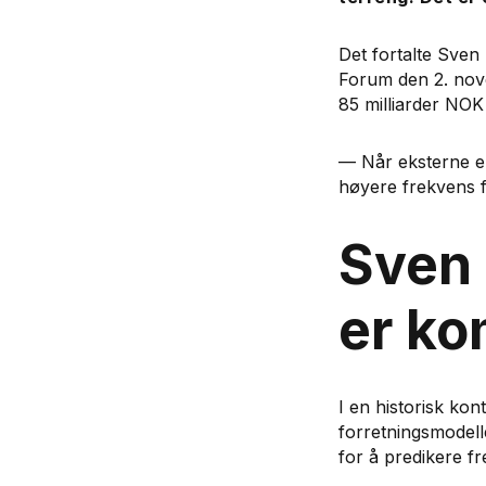
Det fortalte Sven
Forum den 2. nove
85 milliarder NOK 
— Når eksterne e
høyere frekvens fo
Sven
er k
I en historisk ko
forretningsmodell
for å predikere fr