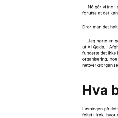
— Nå går vi inn i
forutse at det kan
Drar man det helt 
— Jeg hørte en ga
ut Al Qaida. I Afg
fungerte det ikke 
organisering, noe 
nettverksorganiser
Hva b
Løsningen på det
feltet i Irak, hv