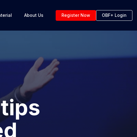
terial
About Us
Register Now
OBF+ Login
tips
ed