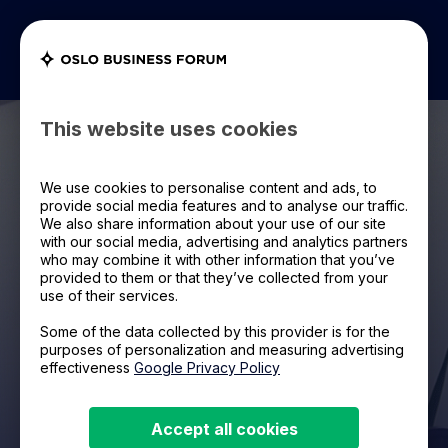
Register Now
OBF+ Login
OBF 2026
This website uses cookies
OBF Leadership
We use cookies to personalise content and ads, to
provide social media features and to analyse our traffic.
We also share information about your use of our site
OBF Event
with our social media, advertising and analytics partners
who may combine it with other information that you’ve
provided to them or that they’ve collected from your
Learning Material
use of their services.
Some of the data collected by this provider is for the
About Us
Derfor lønner det seg å
purposes of personalization and measuring advertising
effectiveness
Google Privacy Policy
jobbe tverrfaglig
Accept all cookies