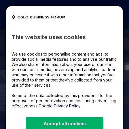
Register Now
OBF+ Login
OBF 2026
This website uses cookies
OBF Leadership
We use cookies to personalise content and ads, to
provide social media features and to analyse our traffic.
We also share information about your use of our site
OBF Event
with our social media, advertising and analytics partners
who may combine it with other information that you’ve
provided to them or that they’ve collected from your
Learning Material
use of their services.
Some of the data collected by this provider is for the
About Us
#49 Hilde
purposes of personalization and measuring advertising
effectiveness
Google Privacy Policy
Bjørnland: Samfunnsøko
nomen om pandemiens
Accept all cookies