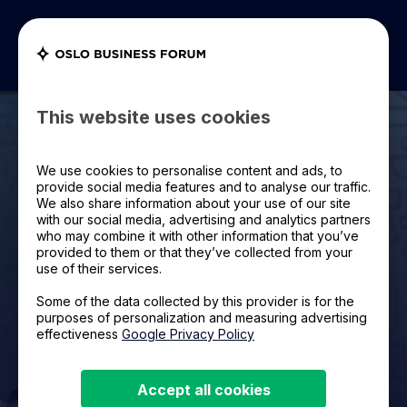
Register Now
OBF+ Login
OBF 2026
This website uses cookies
OBF Leadership
We use cookies to personalise content and ads, to
provide social media features and to analyse our traffic.
We also share information about your use of our site
OBF Event
with our social media, advertising and analytics partners
who may combine it with other information that you’ve
provided to them or that they’ve collected from your
Learning Material
use of their services.
Some of the data collected by this provider is for the
About Us
#09 Anne Gretland:
purposes of personalization and measuring advertising
effectiveness
Google Privacy Policy
Hvordan skape en
vinnende bedriftskultur?
Accept all cookies