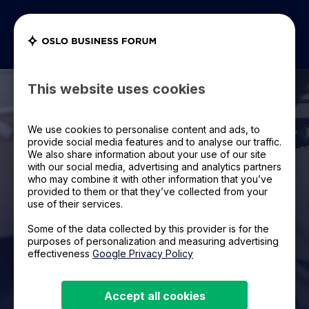
Register Now
OBF+ Login
OBF 2026
This website uses cookies
OBF Leadership
We use cookies to personalise content and ads, to
provide social media features and to analyse our traffic.
We also share information about your use of our site
OBF Event
with our social media, advertising and analytics partners
who may combine it with other information that you’ve
provided to them or that they’ve collected from your
Learning Material
use of their services.
Some of the data collected by this provider is for the
About Us
#74: Slik skaper du en
purposes of personalization and measuring advertising
effectiveness
Google Privacy Policy
solid feedback-kultur
Accept all cookies